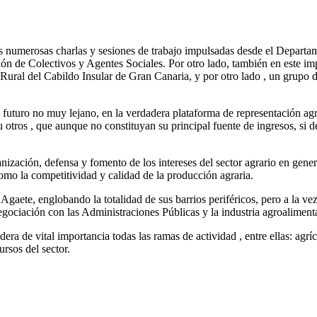
las numerosas charlas y sesiones de trabajo impulsadas desde el Departa
 de Colectivos y Agentes Sociales. Por otro lado, también en este imp
Rural del Cabildo Insular de Gran Canaria, y por otro lado , un grupo 
un futuro no muy lejano, en la verdadera plataforma de representación 
u otros , que aunque no constituyan su principal fuente de ingresos, si 
ganización, defensa y fomento de los intereses del sector agrario en gene
omo la competitividad y calidad de la producción agraria.
 Agaete, englobando la totalidad de sus barrios periféricos, pero a la v
ociación con las Administraciones Públicas y la industria agroalimentari
dera de vital importancia todas las ramas de actividad , entre ellas: agr
ursos del sector.