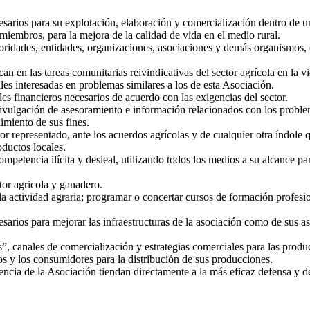
esarios para su explotación, elaboración y comercialización dentro de 
miembros, para la mejora de la calidad de vida en el medio rural.
utoridades, entidades, organizaciones, asociaciones y demás organismos, e
an en las tareas comunitarias reivindicativas del sector agrícola en la vi
es interesadas en problemas similares a los de esta Asociación.
les financieros necesarios de acuerdo con las exigencias del sector.
ivulgación de asesoramiento e información relacionados con los problem
imiento de sus fines.
tor representado, ante los acuerdos agrícolas y de cualquier otra índole
ductos locales.
competencia ilícita y desleal, utilizando todos los medios a su alcance pa
tor agricola y ganadero.
e la actividad agraria; programar o concertar cursos de formación profes
rios para mejorar las infraestructuras de la asociación como de sus aso
s”, canales de comercialización y estrategias comerciales para las produ
ios y los consumidores para la distribución de sus producciones.
encia de la Asociación tiendan directamente a la más eficaz defensa y de