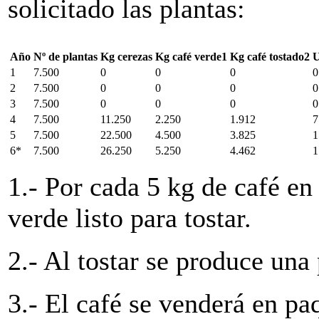
solicitado las plantas:
Año
Nº de plantas
Kg cerezas
Kg café verde1
Kg café tostado2
U
1
7.500
0
0
0
0
2
7.500
0
0
0
0
3
7.500
0
0
0
0
4
7.500
11.250
2.250
1.912
7
5
7.500
22.500
4.500
3.825
1
6*
7.500
26.250
5.250
4.462
1
1.- Por cada 5 kg de café en
verde listo para tostar.
2.- Al tostar se produce un
3.- El café se venderá en p