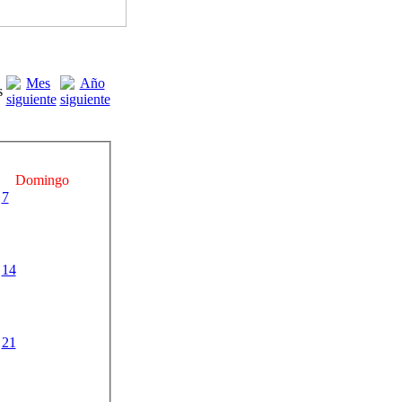
Domingo
7
14
21