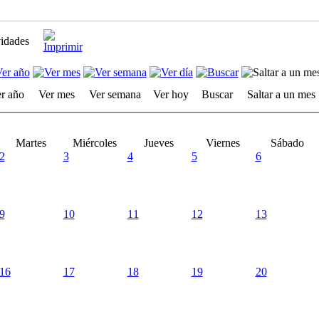
vidades
r año
Ver mes
Ver semana
Ver hoy
Buscar
Saltar a un mes
Martes
Miércoles
Jueves
Viernes
Sábado
2
3
4
5
6
9
10
11
12
13
16
17
18
19
20