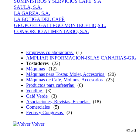
SUMINISTROS Y SERVICIOS CAFE, S.A.
SAULA, S.A.
LA GARZA, S.A.
LA BOTIGA DEL CAFÈ
GRUPO EL GALLEGO-MONTECELIO,S.L.
CONSORCIO ALIMENTARIO, S.A.
Empresas colaboradoras
(1)
AMPLIAR INFORMACION-ISLAS CANARIAS-G
Tostadores
(22)
Máquinas
(12)
Máquinas para Tostar, Moler, Accesorios
(20)
Máquinas de Café, Molinos, Accesorios
(23)
Productos para cafeterías
(6)
Vending
(3)
Café Verde
(3)
Asociaciones, Revistas, Escuelas
(18)
Comerciales
(5)
Ferias y Congresos
(2)
Volver
© 20